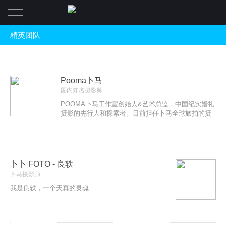
精英团队
首页
摄影作品
Pooma卜马
Video
国内知名摄影师
POOMA卜马工作室创始人&艺术总监，中国纪实婚礼
摄影的先行人和探索者。目前担任卜马全球旅拍的摄
资讯活动
影总监及婚纱摄影培训“卜习班”的总讲师。 一直坚持
玛格南摄影理念，钟爱质朴和真实的瞬间捕捉。曾荣
关于
获 WPPI 2014 30 Rising Stars ，是唯一当年入选华
人摄影师。
卜卜 FOTO - 良轶
Contact
创始人
卜马摄影师
我是良轶，一个天真的灵魂
精英介绍
旅拍驻点