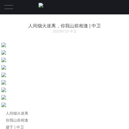
首页
人间烟火迷离，你我山前相逢 | 中卫
20200715 中卫
摄影作品
Video
资讯活动
关于
Contact
创始人
精英介绍
人间烟火迷离
你我山前相逢
旅拍驻点
摄于 | 中卫