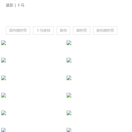
摄影 | 卜马
业务介绍
国内婚纱照
卜马旅拍
旅拍
婚纱照
旅拍婚纱照
明天就要嫁给你啦，让我们温习下恋
婚前拍摄
北京露营婚纱照
秋天这个季节温柔得很细腻 | 浙江莫
20201115 莫干山
20201031 大理
人群川流不息，在身边像是晃动的电影
20201028 西安
20200505 北京
我们都喜欢光影 | 杭州
20201023 杭州
20201009 乌兰察布
每个人都有属于自己的一片森林 | 大
20200830 大理
20201013 敦煌
陪你们看昼夜往复日升月落 | 重庆