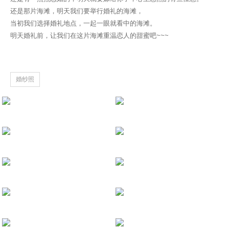
还是那片海滩，明天我们要举行婚礼的海滩，
业务介绍
当初我们选择婚礼地点，一起一眼就看中的海滩。
明天婚礼前，让我们在这片海滩重温恋人的甜蜜吧~~~
婚纱照
明天就要嫁给你啦，让我们温习下恋
婚前拍摄
北京露营婚纱照
秋天这个季节温柔得很细腻 | 浙江莫
20201115 莫干山
20201031 大理
人群川流不息，在身边像是晃动的电影
20201028 西安
20200505 北京
我们都喜欢光影 | 杭州
20201023 杭州
20201009 乌兰察布
每个人都有属于自己的一片森林 | 大