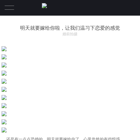
首页
明天就要嫁给你啦，让我们温习下恋爱的感觉
婚前拍摄
摄影作品
Video
资讯活动
关于
Contact
创始人
精英介绍
旅拍驻点
还是有一点点恐婚的，明天就要嫁给你了，心里忽然的有些惶惑。